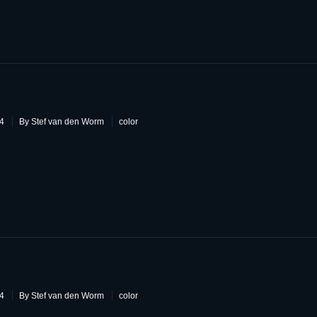
9
14
By Stef van den Worm
color
8
14
By Stef van den Worm
color