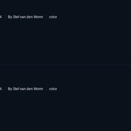
3
14
By Stef van den Worm
color
2
14
By Stef van den Worm
color