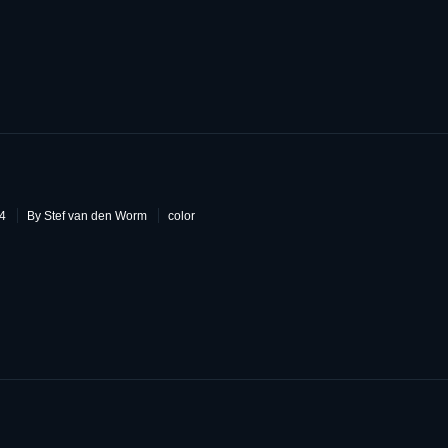
7
14
By Stef van den Worm
color
6