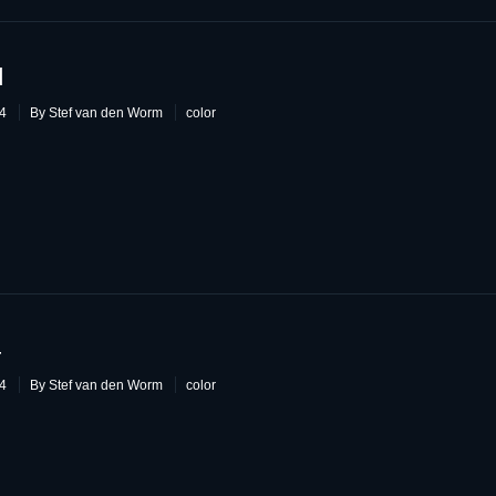
1
14
By Stef van den Worm
color
4
14
By Stef van den Worm
color