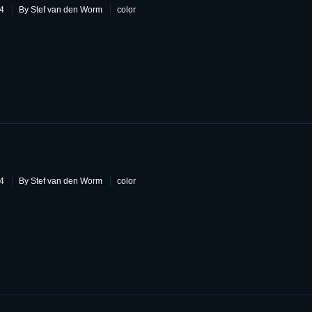
14
By Stef van den Worm
color
5
14
By Stef van den Worm
color